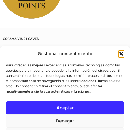
COFAMA VINS I CAVES
Carrer de Casanovas i Bosch, 57, 08202 Sabadell, Barcelona
Gestionar consentimiento
937 22 03 38
Para ofrecer las mejores experiencias, utilizamos tecnologías como las
info@cofamavins.com
cookies para almacenar y/o acceder a la información del dispositivo. El
consentimiento de estas tecnologías nos permitirá procesar datos como
el comportamiento de navegación o las identificaciones únicas en este
sitio. No consentir o retirar el consentimiento, puede afectar
negativamente a ciertas características y funciones.
Aceptar
Denegar